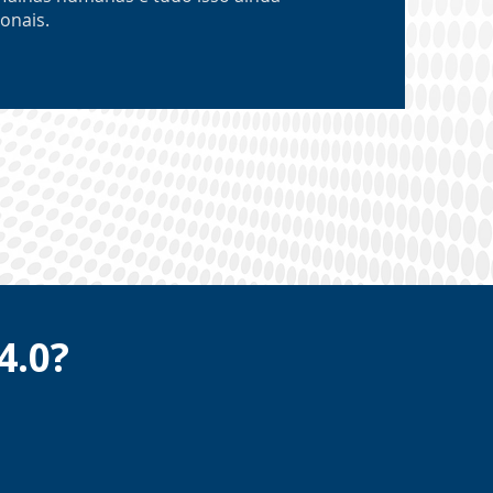
onais.
4.0?