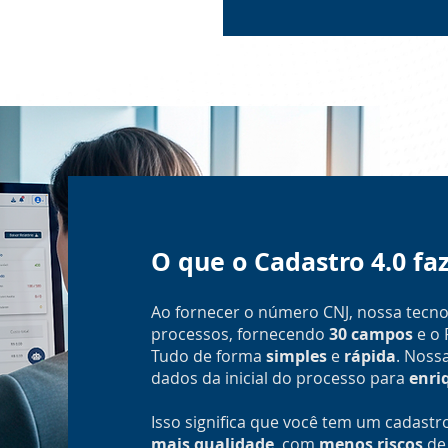
O que o Cadastro 4.0 fa
Ao fornecer o número CNJ, nossa tecno
processos, fornecendo
30 campos
e o 
Tudo de forma
simples
e
rápida
. Nossa
dados da inicial do processo para
enri
Isso significa que você tem um cadastr
mais qualidade
, com
menos riscos
de 