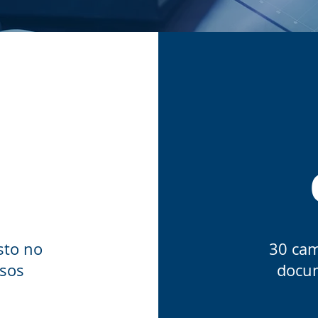
sto no
30 cam
sos
docu