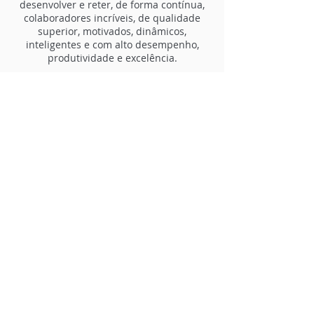
desenvolver e reter, de forma contínua,
colaboradores incríveis, de qualidade
superior, motivados, dinâmicos,
inteligentes e com alto desempenho,
produtividade e excelência.
O aprendizado contínuo é parte de nossa
rotina de trabalho como forma de
sustentação de nossa inovação. Por isso
temos uma equipe multidisciplinar e com
diversidade cultural.
Inovação e produto
Inovação de nossos produtos e serviços,
sua melhoria contínua e excelência,
devem ser nosso foco contínuo.
Para o desenvolvimento de produtos
incríveis, buscamos integrar nossos
melhores conhecimentos e esforços
internos com fornecedores de soluções
de alto nível e qualidade.