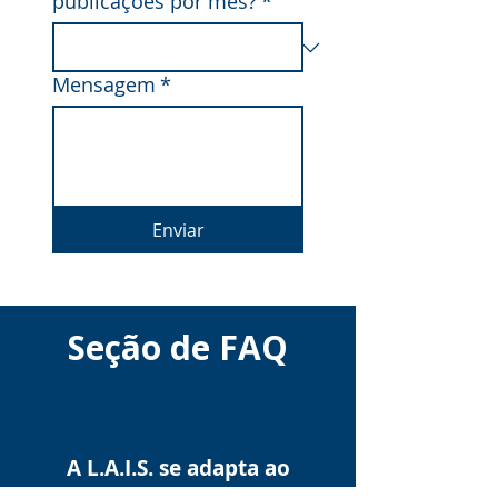
publicações por mês?
*
Mensagem
*
Enviar
Seção de FAQ
A L.A.I.S. se adapta ao
meu sistema jurídico?