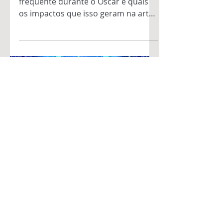
Ator' reacendeu o
debate sobre o uso
legal da IA no
cinema
Entenda por que a IA foi um tema
frequente durante o Oscar e quais
os impactos que isso geram na arte
como um todo.