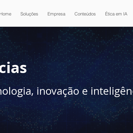
Home
Soluções
Empresa
Conteúdos
Ética em IA
cias
ogia, inovação e inteligênci