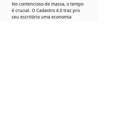
No contencioso de massa, o tempo 
é crucial. O Cadastro 4.0 traz pro 
seu escritório uma economia 
significativa, simplificando a 
obtenção dos dados básicos do 
processo em pouco tempo.
O Cadastro 4.0 também elimina a 
necessidade de auditorias 
internas. 
Ao receber automaticamente as 
informações do tribunal, você 
elimina a necessidade de 
conferência manual, economizando 
tempo e reduzindo custos, tanto 
para o escritório quanto para o 
cliente.
Acesse nosso site, teste 7 dias 
grátis e comprove.