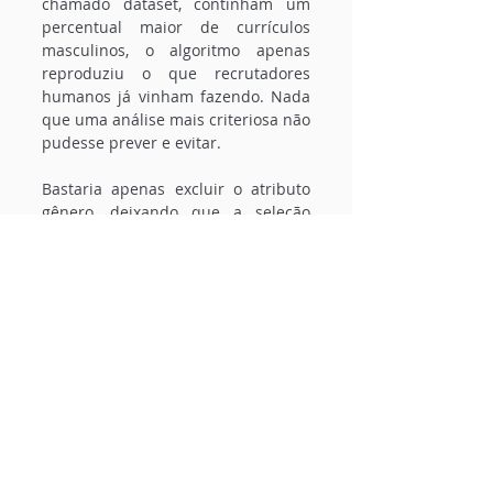
chamado dataset, continham um 
percentual maior de currículos 
masculinos, o algoritmo apenas 
reproduziu o que recrutadores 
humanos já vinham fazendo. Nada 
que uma análise mais criteriosa não 
pudesse prever e evitar. 
Bastaria apenas excluir o atributo 
gênero, deixando que a seleção 
fosse realizada somente com base 
em competências técnicas. Alguém 
faria a seleção dos candidatos por 
altura ou cor dos olhos? Claro que 
não! Então por que considerar o 
gênero como um atributo para o 
treinamento do algoritmo?
Procedendo desta forma, ao 
alimentar a rede neural sem o 
atributo de gênero, mesmo que o 
dataset contivesse uma maioria de 