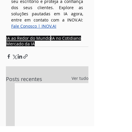
seu escritório e proteja a confiança 
dos seus clientes. Explore as 
soluções pautadas em IA agora, 
entre em contato com a 
INOV.AI
: 
Fale Conosco | 
INOV.AI
IA ao Redor do Mundo
IA no Cotidiano
Mercado da IA
Posts recentes
Ver tudo